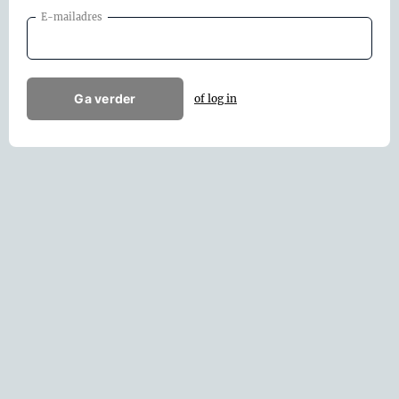
E-mailadres
Ga verder
of log in