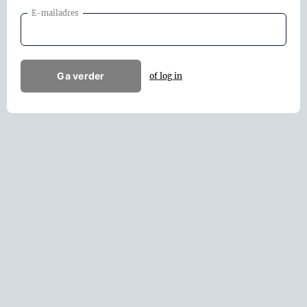
E-mailadres
Ga verder
of log in