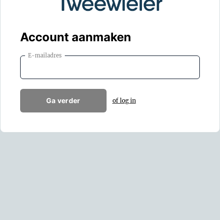
Account aanmaken
E-mailadres
Ga verder
of log in