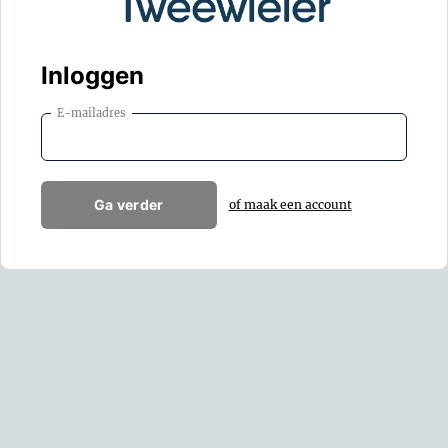
Inloggen
E-mailadres
Ga verder
of maak een account