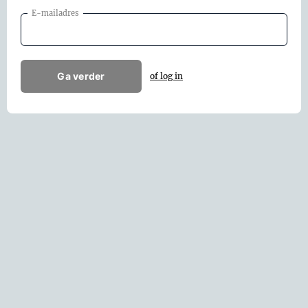
E-mailadres
Ga verder
of log in