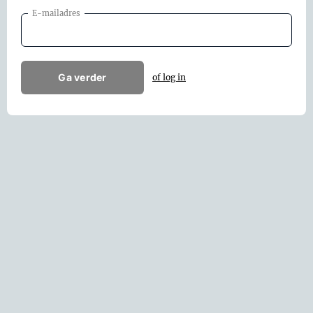
E-mailadres
Ga verder
of log in