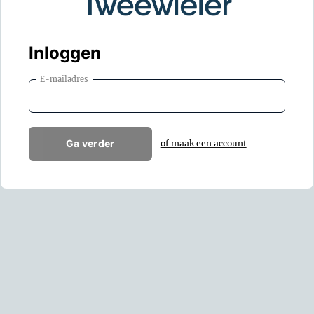
Inloggen
E-mailadres
Ga verder
of maak een account