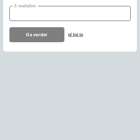
E-mailadres
Ga verder
of log in