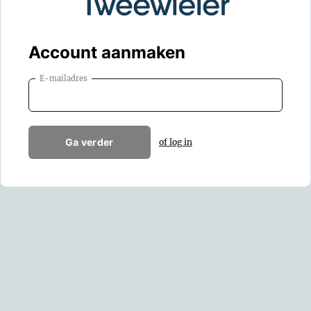
Account aanmaken
E-mailadres
Ga verder
of log in