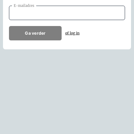
E-mailadres
Ga verder
of log in