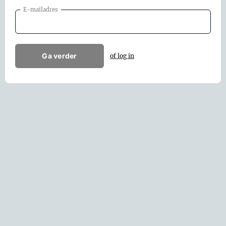
E-mailadres
Ga verder
of log in