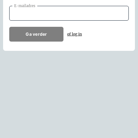
E-mailadres
Ga verder
of log in