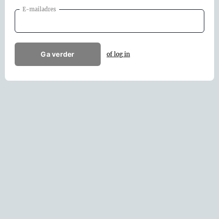
E-mailadres
Ga verder
of log in