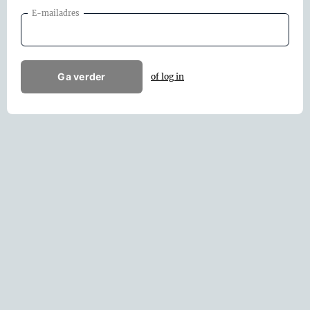
E-mailadres
Ga verder
of log in