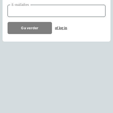
E-mailadres
Ga verder
of log in