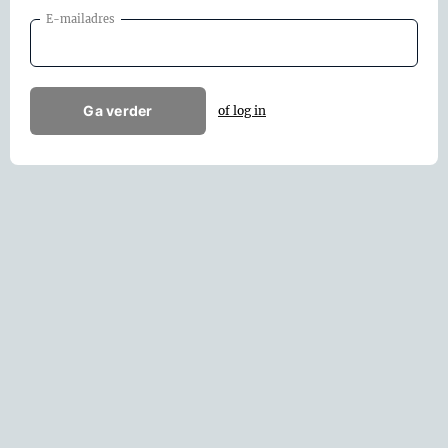
E-mailadres
Ga verder
of log in