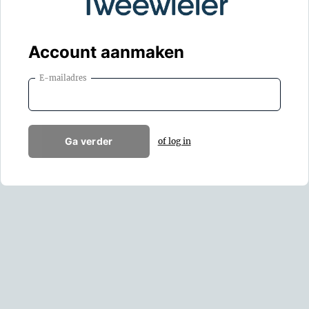
Account aanmaken
E-mailadres
Ga verder
of log in