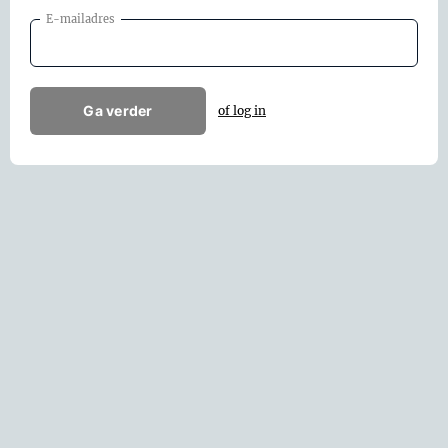
E-mailadres
Ga verder
of log in