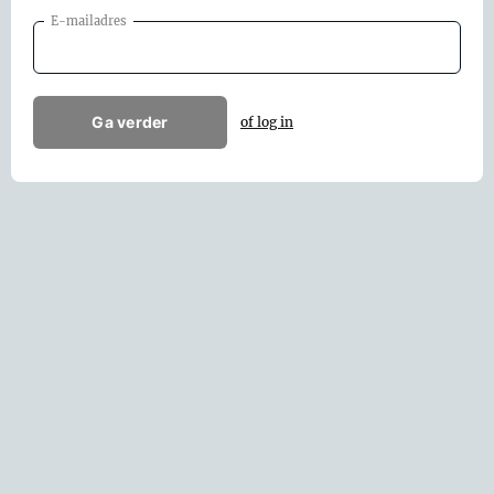
E-mailadres
Ga verder
of log in