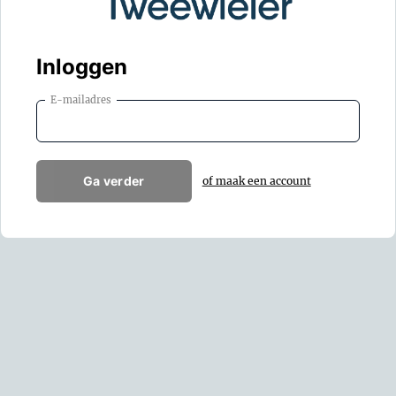
Inloggen
E-mailadres
Ga verder
of maak een account