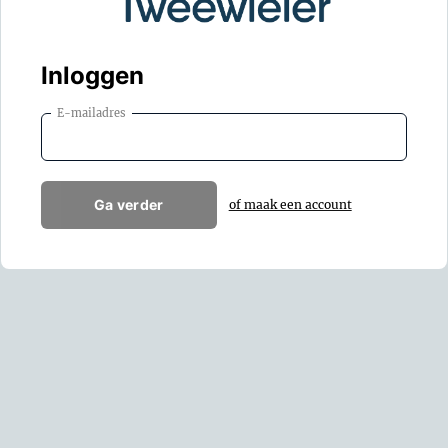
Inloggen
E-mailadres
Ga verder
of maak een account