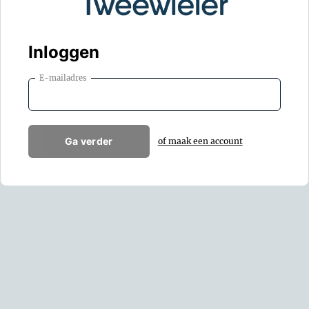
Inloggen
E-mailadres
Ga verder
of maak een account