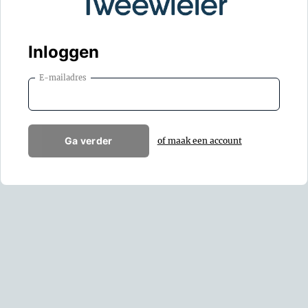
Inloggen
E-mailadres
Ga verder
of maak een account