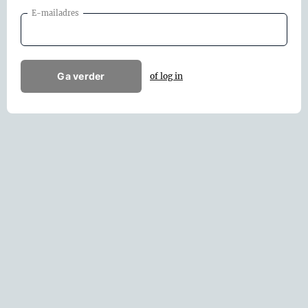
E-mailadres
Ga verder
of log in