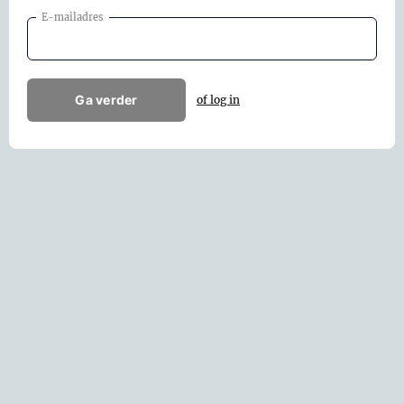
E-mailadres
Ga verder
of log in