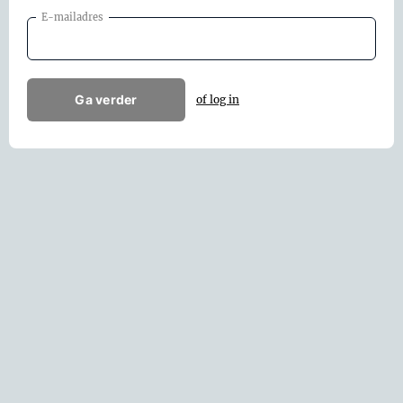
E-mailadres
Ga verder
of log in