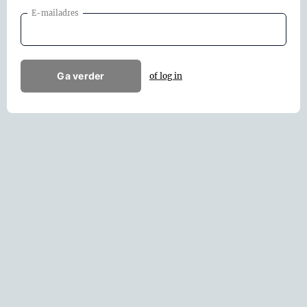
E-mailadres
Ga verder
of log in