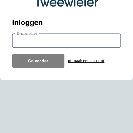
Inloggen
E-mailadres
Ga verder
of maak een account