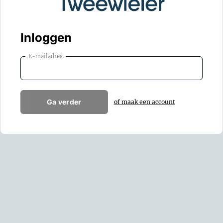
Inloggen
E-mailadres
Ga verder
of maak een account