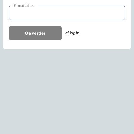
E-mailadres
Ga verder
of log in