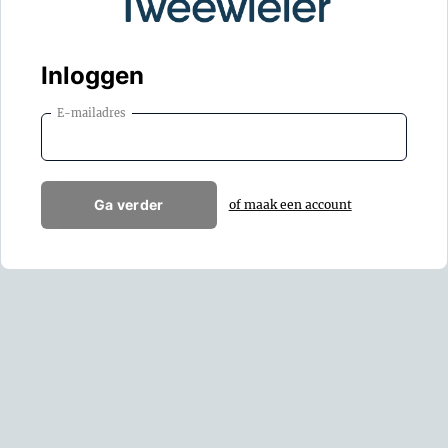
Inloggen
E-mailadres
Ga verder
of maak een account