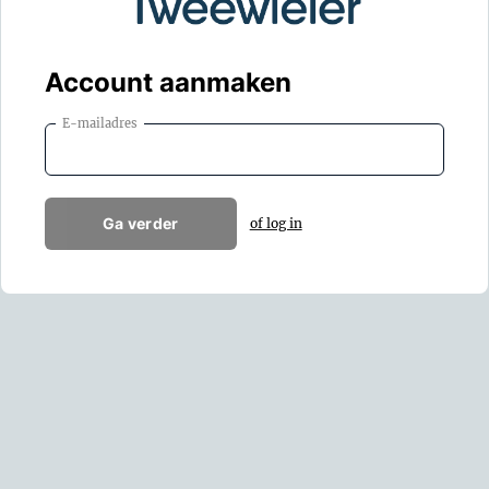
Account aanmaken
E-mailadres
Ga verder
of log in