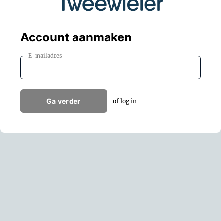
Account aanmaken
E-mailadres
Ga verder
of log in