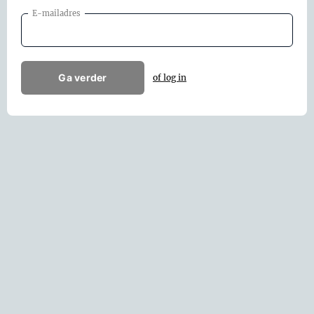
E-mailadres
Ga verder
of log in