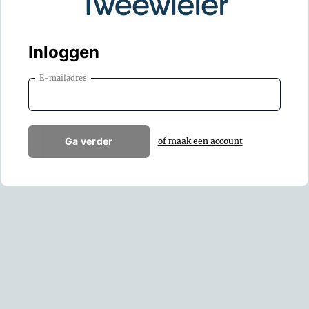
Inloggen
E-mailadres
Ga verder
of maak een account