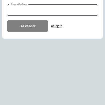
E-mailadres
Ga verder
of log in