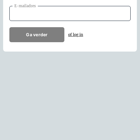
E-mailadres
Ga verder
of log in