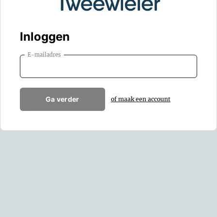
Inloggen
E-mailadres
Ga verder
of maak een account