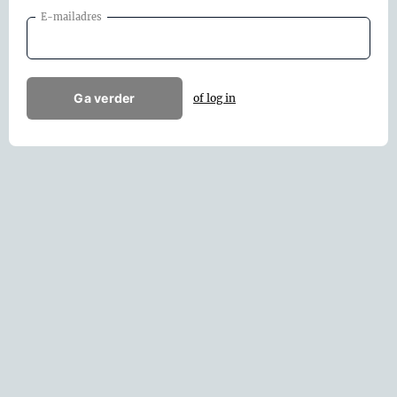
E-mailadres
Ga verder
of log in