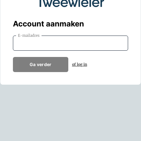
Account aanmaken
E-mailadres
Ga verder
of log in