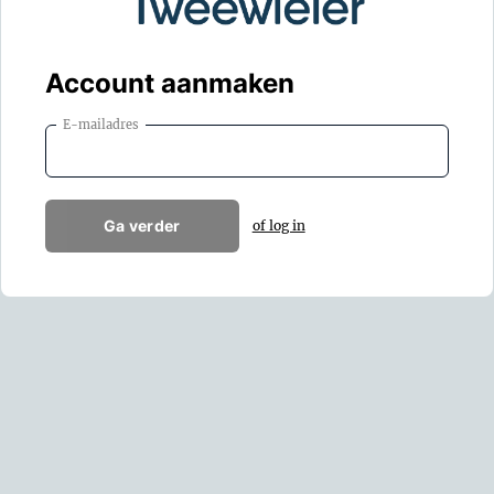
Account aanmaken
E-mailadres
Ga verder
of log in