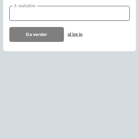
E-mailadres
Ga verder
of log in