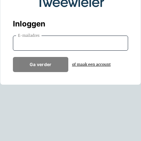
Inloggen
E-mailadres
Ga verder
of maak een account