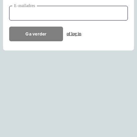
E-mailadres
Ga verder
of log in