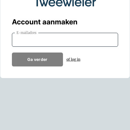
Account aanmaken
E-mailadres
Ga verder
of log in