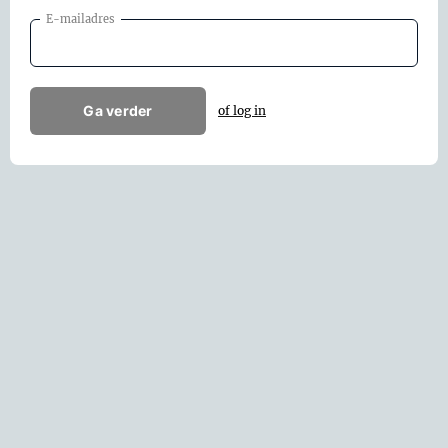
E-mailadres
Ga verder
of log in