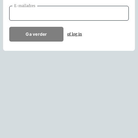
E-mailadres
Ga verder
of log in