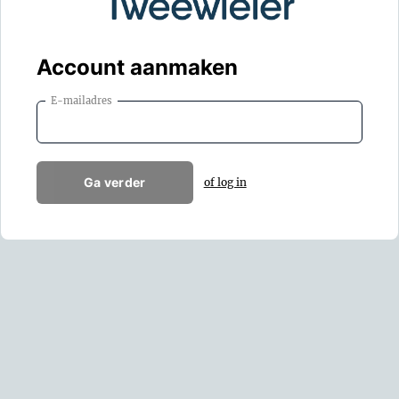
Account aanmaken
E-mailadres
Ga verder
of log in