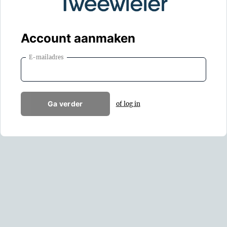
Account aanmaken
E-mailadres
Ga verder
of log in