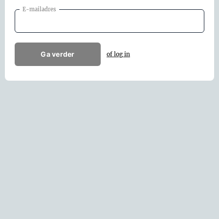
E-mailadres
Ga verder
of log in